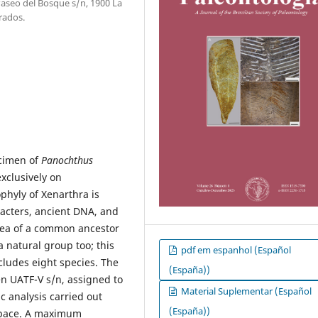
Paseo del Bosque s/n, 1900 La
rados.
ecimen of
Panochthus
xclusively on
phyly of Xenarthra is
acters, ancient DNA, and
idea of a common ancestor
a natural group too; this
pdf em espanhol (Español
cludes eight species. The
(España))
en UATF-V s/n, assigned to
Material Suplementar (Español
c analysis carried out
(España))
rapace. A maximum