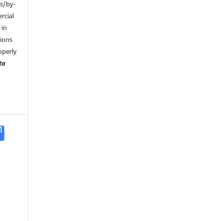
s/by-
rcial
 in
tions
operly
ta