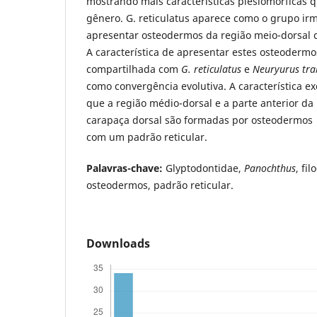
mostrando mais características plesiomórficas 
gênero. G. reticulatus aparece como o grupo i
apresentar osteodermos da região meio-dorsal 
A característica de apresentar estes osteodermo
compartilhada com
G. reticulatus
e
Neuryurus tra
como convergência evolutiva. A característica e
que a região médio-dorsal e a parte anterior da
carapaça dorsal são formadas por osteodermos
com um padrão reticular.
Palavras-chave:
Glyptodontidae,
Panochthus
, fi
osteodermos, padrão reticular.
Downloads