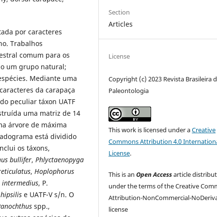
Section
Articles
tada por caracteres
no. Trabalhos
estral comum para os
License
o um grupo natural;
 espécies. Mediante uma
Copyright (c) 2023 Revista Brasileira 
 caracteres da carapaça
Paleontologia
 do peculiar táxon UATF
nstruída uma matriz de 14
uma árvore de máxima
This work is licensed under a
Creative
cladograma está dividido
Commons Attribution 4.0 Internation
clui os táxons,
License
.
s bullifer
,
Phlyctaenopyga
eticulatus
,
Hoplophorus
This is an
Open Access
article distribu
 intermedius
, P.
under the terms of the Creative Co
 hipsilis
e UATF-V s/n. O
Attribution-NonCommercial-NoDeriva
Panochthus
spp.,
license