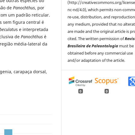
que outras espécies do
(http://creativecommons.org/license
rmão de
Panochthus
, por
nc-nd/4.0), which permits non-comme
com um padrão reticular.
re-use, distribution, and reproduction
s sem figura central é
any medium, provided that no altera
beculatu
s e interpretada
are made and the original article is pr
xclusiva de
Panochthus
é
cited. The written permission of
Revis
 região média-lateral da
Brasileira de Paleontologia
must be
obtained before any commercial use
and/or adaptation of the article.
logenia, carapaça dorsal,
0
0