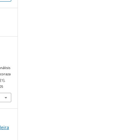
nálisis
 coraza
6
(1),
05
leira