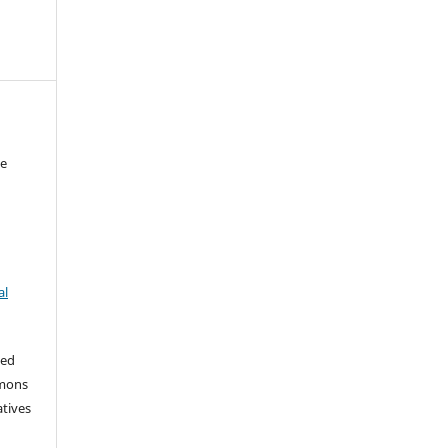
de
al
ted
mmons
tives