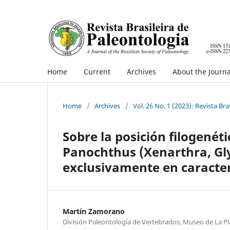
Home
Current
Archives
About the Journa
Home
/
Archives
/
Vol. 26 No. 1 (2023): Revista Bra
Sobre la posición filogenét
Panochthus (Xenarthra, Gly
exclusivamente en caracter
Martín Zamorano
División Paleontología de Vertebrados, Museo de La Pla