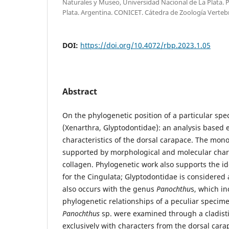
Naturales y Museo, Universidad Nacional de La Plata. 
Plata. Argentina. CONICET. Cátedra de Zoología Verteb
DOI:
https://doi.org/10.4072/rbp.2023.1.05
Abstract
On the phylogenetic position of a particular sp
(Xenarthra, Glyptodontidae): an analysis based e
characteristics of the dorsal carapace. The mono
supported by morphological and molecular char
collagen. Phylogenetic work also supports the 
for the Cingulata; Glyptodontidae is considered 
also occurs with the genus
Panochthu
s, which in
phylogenetic relationships of a peculiar specim
Panochthus
sp. were examined through a cladisti
exclusively with characters from the dorsal ca