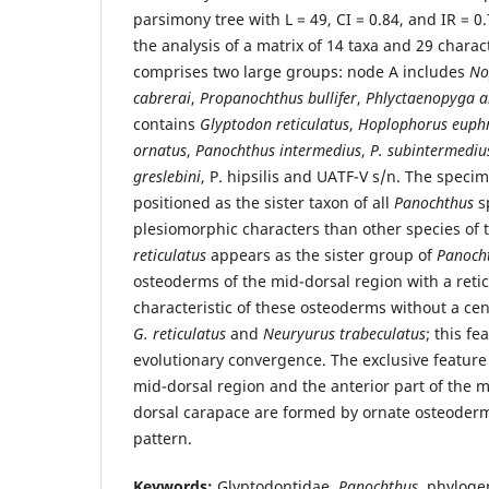
parsimony tree with L = 49, CI = 0.84, and IR = 
the analysis of a matrix of 14 taxa and 29 chara
comprises two large groups: node A includes
No
cabrerai
,
Propanochthus bullifer
,
Phlyctaenopyga 
contains
Glyptodon reticulatus
,
Hoplophorus euph
ornatus
,
Panochthus intermedius
,
P. subintermediu
greslebini
, P. hipsilis and UATF-V s/n. The speci
positioned as the sister taxon of all
Panochthus
s
plesiomorphic characters than other species of
reticulatus
appears as the sister group of
Panoch
osteoderms of the mid-dorsal region with a retic
characteristic of these osteoderms without a cen
G. reticulatus
and
Neuryurus trabeculatus
; this fe
evolutionary convergence. The exclusive feature
mid-dorsal region and the anterior part of the mi
dorsal carapace are formed by ornate osteoderms
pattern.
Keywords:
Glyptodontidae,
Panochthus
, phyloge