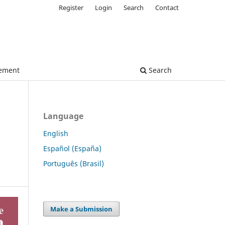
Register
Login
Search
Contact
tement
Search
Language
English
Español (España)
Português (Brasil)
Make a Submission