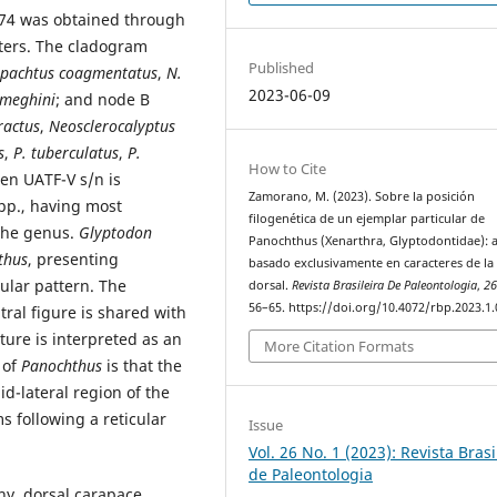
0.74 was obtained through
cters. The cladogram
Published
pachtus coagmentatus
,
N.
2023-06-09
ameghini
; and node B
ractus
,
Neosclerocalyptus
s
,
P. tuberculatus
,
P.
How to Cite
men UATF-V s/n is
Zamorano, M. (2023). Sobre la posición
pp., having most
filogenética de un ejemplar particular de
 the genus.
Glyptodon
Panochthus (Xenarthra, Glyptodontidae): a
thus
, presenting
basado exclusivamente en caracteres de la
ular pattern. The
dorsal.
Revista Brasileira De Paleontologia
,
2
56–65. https://doi.org/10.4072/rbp.2023.1.
tral figure is shared with
ature is interpreted as an
More Citation Formats
 of
Panochthus
is that the
d-lateral region of the
 following a reticular
Issue
Vol. 26 No. 1 (2023): Revista Brasi
de Paleontologia
ny, dorsal carapace,