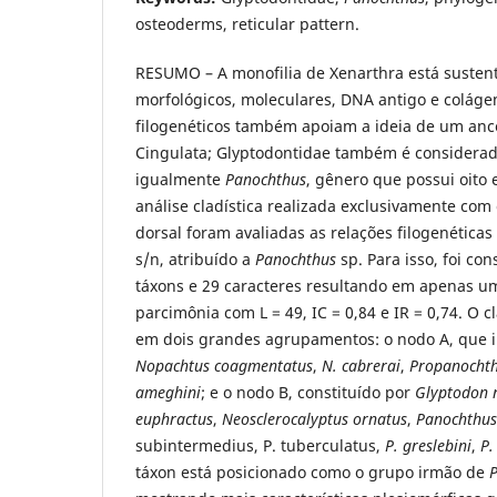
osteoderms, reticular pattern.
RESUMO – A monofilia de Xenarthra está susten
morfológicos, moleculares, DNA antigo e coláge
filogenéticos também apoiam a ideia de um anc
Cingulata; Glyptodontidae também é considerad
igualmente
Panochthus
, gênero que possui oito
análise cladística realizada exclusivamente com
dorsal foram avaliadas as relações filogenéticas
s/n, atribuído a
Panochthus
sp. Para isso, foi co
táxons e 29 caracteres resultando em apenas 
parcimônia com L = 49, IC = 0,84 e IR = 0,74. O 
em dois grandes agrupamentos: o nodo A, que in
Nopachtus coagmentatus
,
N. cabrerai
,
Propanochthu
ameghini
; e o nodo B, constituído por
Glyptodon r
euphractus
,
Neosclerocalyptus ornatus
,
Panochthus
subintermedius, P. tuberculatus,
P. greslebini
,
P.
táxon está posicionado como o grupo irmão de