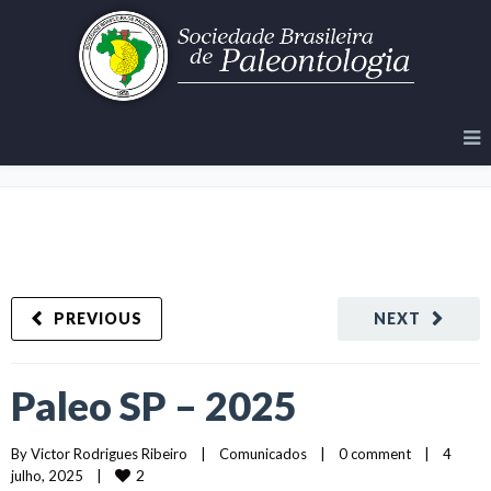
Paleo SP – 2025
PREVIOUS
NEXT
Paleo SP – 2025
By 
Victor Rodrigues Ribeiro
|
Comunicados
|
0 comment
|
4 
2
julho, 2025    
|