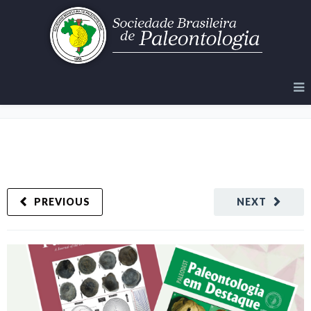
Novas Edições – RBP e PaleoDest
PREVIOUS
NEXT