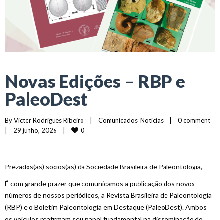
Novas Edições – RBP e
PaleoDest
By 
Victor Rodrigues Ribeiro
|
Comunicados
, 
Notícias
|
0 comment
0
|
29 junho, 2026    
|
Prezados(as) sócios(as) da Sociedade Brasileira de Paleontologia,
É com grande prazer que comunicamos a publicação dos novos
números de nossos periódicos, a Revista Brasileira de Paleontologia
(RBP) e o Boletim Paleontologia em Destaque (PaleoDest). Ambos
os veículos reafirmam seu papel fundamental na disseminação do