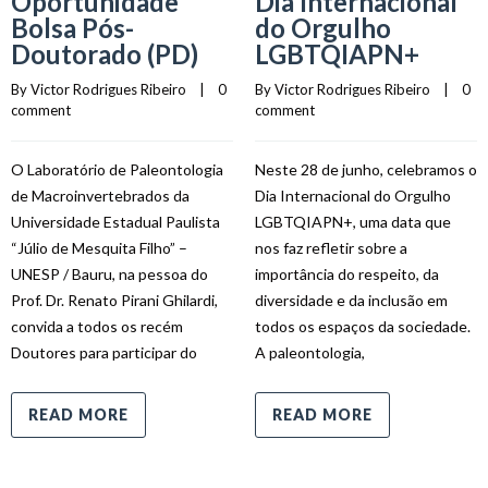
Oportunidade
Dia Internacional
Bolsa Pós-
do Orgulho
Doutorado (PD)
LGBTQIAPN+
By 
Victor Rodrigues Ribeiro
    |    
0 
By 
Victor Rodrigues Ribeiro
    |    
0 
comment
comment
O Laboratório de Paleontologia
Neste 28 de junho, celebramos o
de Macroinvertebrados da
Dia Internacional do Orgulho
Universidade Estadual Paulista
LGBTQIAPN+, uma data que
“Júlio de Mesquita Filho” –
nos faz refletir sobre a
UNESP / Bauru, na pessoa do
importância do respeito, da
Prof. Dr. Renato Pirani Ghilardi,
diversidade e da inclusão em
convida a todos os recém
todos os espaços da sociedade.
Doutores para participar do
A paleontologia,
READ MORE
READ MORE