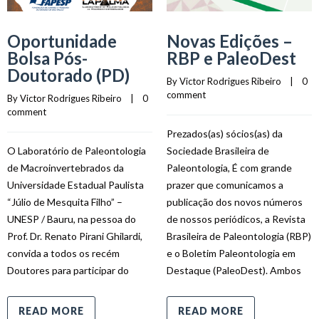
Oportunidade
Novas Edições –
Bolsa Pós-
RBP e PaleoDest
Doutorado (PD)
By 
Victor Rodrigues Ribeiro
    |    
0 
comment
By 
Victor Rodrigues Ribeiro
    |    
0 
comment
Prezados(as) sócios(as) da
O Laboratório de Paleontologia
Sociedade Brasileira de
de Macroinvertebrados da
Paleontologia, É com grande
Universidade Estadual Paulista
prazer que comunicamos a
“Júlio de Mesquita Filho” –
publicação dos novos números
UNESP / Bauru, na pessoa do
de nossos periódicos, a Revista
Prof. Dr. Renato Pirani Ghilardi,
Brasileira de Paleontologia (RBP)
convida a todos os recém
e o Boletim Paleontologia em
Doutores para participar do
Destaque (PaleoDest). Ambos
READ MORE
READ MORE