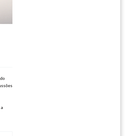
ndo
cussões
 a