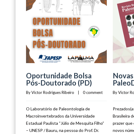
Oportunidade Bolsa
Novas 
Pós-Doutorado (PD)
Paleo
By 
Victor Rodrigues Ribeiro
    |    
0 comment
By 
Victor R
O Laboratório de Paleontologia de
Prezados(as
Macroinvertebrados da Universidade
Brasileira 
Estadual Paulista “Júlio de Mesquita Filho”
prazer que
– UNESP / Bauru, na pessoa do Prof. Dr.
novos núme