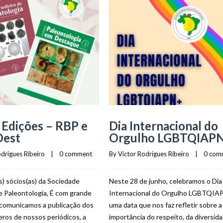
Edições – RBP e
Dia Internacional do
Dest
Orgulho LGBTQIAP
odrigues Ribeiro
    |    
0 comment
By 
Victor Rodrigues Ribeiro
    |    
0 com
) sócios(as) da Sociedade
Neste 28 de junho, celebramos o Dia
de Paleontologia, É com grande
Internacional do Orgulho LGBTQIA
 comunicamos a publicação dos
uma data que nos faz refletir sobre a
ros de nossos periódicos, a
importância do respeito, da diversid