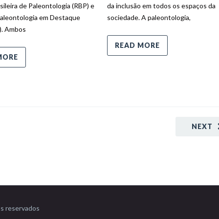
sileira de Paleontologia (RBP) e
da inclusão em todos os espaços da
Paleontologia em Destaque
sociedade. A paleontologia,
). Ambos
READ MORE
MORE
NEXT
os reservados