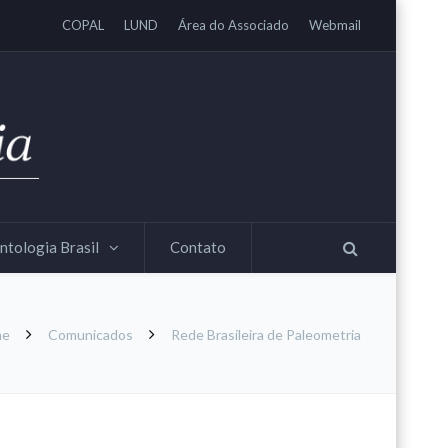
COPAL
LUND
Área do Associado
Webmail
ntologia Brasil
Contato
me
Comunicados
Rede Brasileira de Paleometria