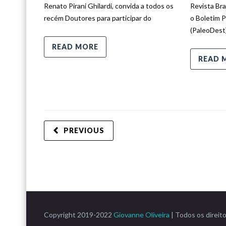
Renato Pirani Ghilardi, convida a todos os
Revista Bra
recém Doutores para participar do
o Boletim 
(PaleoDest
READ MORE
READ 
PREVIOUS
Copyright 2019-2022
Giovanne Oliveira
| Todos os direit