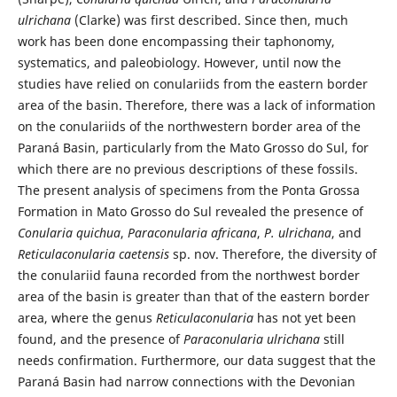
ulrichana
(Clarke) was first described. Since then, much
work has been done encompassing their taphonomy,
systematics, and paleobiology. However, until now the
studies have relied on conulariids from the eastern border
area of the basin. Therefore, there was a lack of information
on the conulariids of the northwestern border area of the
Paraná Basin, particularly from the Mato Grosso do Sul, for
which there are no previous descriptions of these fossils.
The present analysis of specimens from the Ponta Grossa
Formation in Mato Grosso do Sul revealed the presence of
Conularia quichua
,
Paraconularia africana
,
P. ulrichana
, and
Reticulaconularia caetensis
sp. nov. Therefore, the diversity of
the conulariid fauna recorded from the northwest border
area of the basin is greater than that of the eastern border
area, where the genus
Reticulaconularia
has not yet been
found, and the presence of
Paraconularia ulrichana
still
needs confirmation. Furthermore, our data suggest that the
Paraná Basin had narrow connections with the Devonian