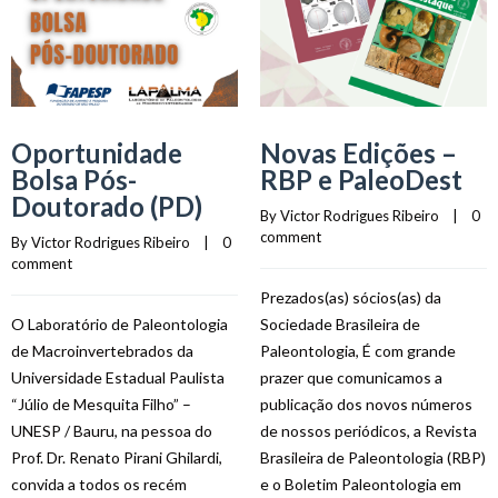
Oportunidade
Novas Edições –
Bolsa Pós-
RBP e PaleoDest
Doutorado (PD)
By 
Victor Rodrigues Ribeiro
    |    
0 
comment
By 
Victor Rodrigues Ribeiro
    |    
0 
comment
Prezados(as) sócios(as) da
O Laboratório de Paleontologia
Sociedade Brasileira de
de Macroinvertebrados da
Paleontologia, É com grande
Universidade Estadual Paulista
prazer que comunicamos a
“Júlio de Mesquita Filho” –
publicação dos novos números
UNESP / Bauru, na pessoa do
de nossos periódicos, a Revista
Prof. Dr. Renato Pirani Ghilardi,
Brasileira de Paleontologia (RBP)
convida a todos os recém
e o Boletim Paleontologia em