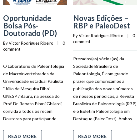
Oportunidade
Novas Edições –
Bolsa Pós-
RBP e PaleoDest
Doutorado (PD)
By 
Victor Rodrigues Ribeiro
    |    
0 
comment
By 
Victor Rodrigues Ribeiro
    |    
0 
comment
Prezados(as) sócios(as) da
O Laboratório de Paleontologia
Sociedade Brasileira de
de Macroinvertebrados da
Paleontologia, É com grande
Universidade Estadual Paulista
prazer que comunicamos a
“Júlio de Mesquita Filho” –
publicação dos novos números
UNESP / Bauru, na pessoa do
de nossos periódicos, a Revista
Prof. Dr. Renato Pirani Ghilardi,
Brasileira de Paleontologia (RBP)
convida a todos os recém
e o Boletim Paleontologia em
Doutores para participar do
Destaque (PaleoDest). Ambos
READ MORE
READ MORE