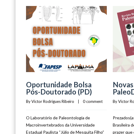
Oportunidade Bolsa
Novas 
Pós-Doutorado (PD)
Paleo
By 
Victor Rodrigues Ribeiro
    |    
0 comment
By 
Victor R
O Laboratório de Paleontologia de
Prezados(as
Macroinvertebrados da Universidade
Brasileira 
Estadual Paulista “Júlio de Mesquita Filho”
prazer que