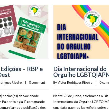
Edições – RBP e
Dia Internacional do
Dest
Orgulho LGBTQIAP
odrigues Ribeiro
    |    
0 comment
By 
Victor Rodrigues Ribeiro
    |    
0 com
) sócios(as) da Sociedade
Neste 28 de junho, celebramos o Dia
de Paleontologia, É com grande
Internacional do Orgulho LGBTQIA
 comunicamos a publicação dos
uma data que nos faz refletir sobre a