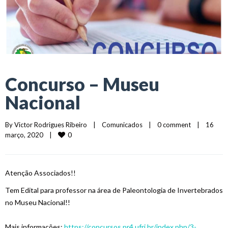
Concurso – Museu
Nacional
By 
Victor Rodrigues Ribeiro
|
Comunicados
|
0 comment
|
16 
0
março, 2020    
|
Atenção Associados!!
Tem Edital para professor na área de Paleontologia de Invertebrados
no Museu Nacional!!
Mais informações:
https://concursos.pr4.ufrj.br/index.php/3-