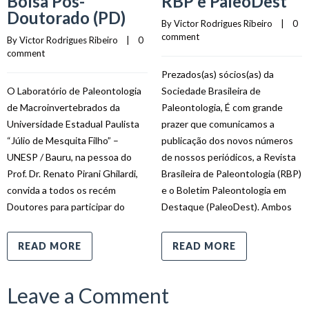
Bolsa Pós-
RBP e PaleoDest
Doutorado (PD)
By 
Victor Rodrigues Ribeiro
    |    
0 
comment
By 
Victor Rodrigues Ribeiro
    |    
0 
comment
Prezados(as) sócios(as) da
O Laboratório de Paleontologia
Sociedade Brasileira de
de Macroinvertebrados da
Paleontologia, É com grande
Universidade Estadual Paulista
prazer que comunicamos a
“Júlio de Mesquita Filho” –
publicação dos novos números
UNESP / Bauru, na pessoa do
de nossos periódicos, a Revista
Prof. Dr. Renato Pirani Ghilardi,
Brasileira de Paleontologia (RBP)
convida a todos os recém
e o Boletim Paleontologia em
Doutores para participar do
Destaque (PaleoDest). Ambos
READ MORE
READ MORE
Leave a Comment