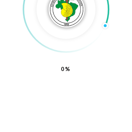
5
0
21 agosto, 2025    
|
wn
0%