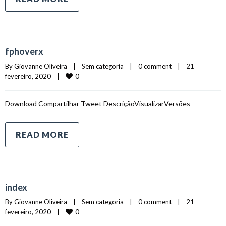
fphoverx
By 
Giovanne Oliveira
|
Sem categoria    
|
0 comment
|
21 
0
fevereiro, 2020    
|
Download Compartilhar Tweet DescriçãoVisualizarVersões
READ MORE
index
By 
Giovanne Oliveira
|
Sem categoria    
|
0 comment
|
21 
0
fevereiro, 2020    
|