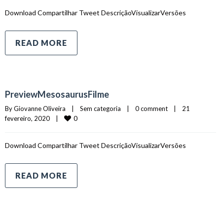
Download Compartilhar Tweet DescriçãoVisualizarVersões
READ MORE
PreviewMesosaurusFilme
By 
Giovanne Oliveira
|
Sem categoria    
|
0 comment
|
21 
0
fevereiro, 2020    
|
Download Compartilhar Tweet DescriçãoVisualizarVersões
READ MORE