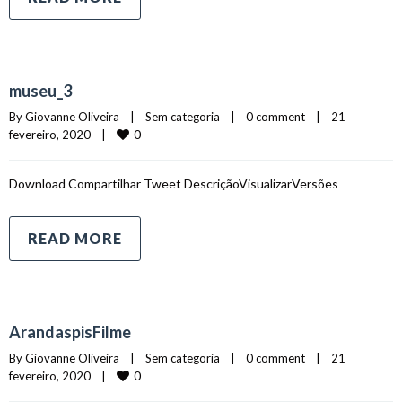
museu_3
By 
Giovanne Oliveira
|
Sem categoria    
|
0 comment
|
21 
0
fevereiro, 2020    
|
Download Compartilhar Tweet DescriçãoVisualizarVersões
READ MORE
ArandaspisFilme
By 
Giovanne Oliveira
|
Sem categoria    
|
0 comment
|
21 
0
fevereiro, 2020    
|