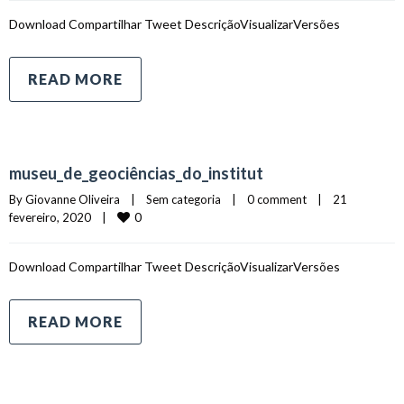
Download Compartilhar Tweet DescriçãoVisualizarVersões
READ MORE
museu_de_geociências_do_institut
By 
Giovanne Oliveira
|
Sem categoria    
|
0 comment
|
21 
0
fevereiro, 2020    
|
Download Compartilhar Tweet DescriçãoVisualizarVersões
READ MORE