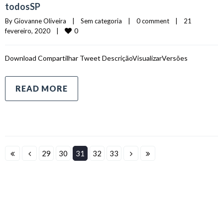
todosSP
By 
Giovanne Oliveira
|
Sem categoria    
|
0 comment
|
21 
0
fevereiro, 2020    
|
Download Compartilhar Tweet DescriçãoVisualizarVersões
READ MORE
29
30
31
32
33