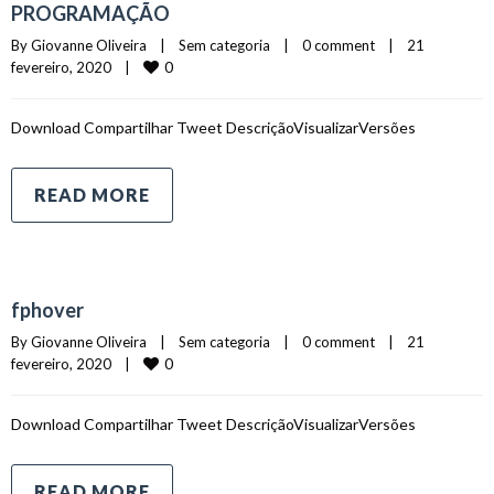
PROGRAMAÇÃO
By 
Giovanne Oliveira
|
Sem categoria    
|
0 comment
|
21 
0
fevereiro, 2020    
|
Download Compartilhar Tweet DescriçãoVisualizarVersões
READ MORE
fphover
By 
Giovanne Oliveira
|
Sem categoria    
|
0 comment
|
21 
0
fevereiro, 2020    
|
Download Compartilhar Tweet DescriçãoVisualizarVersões
READ MORE