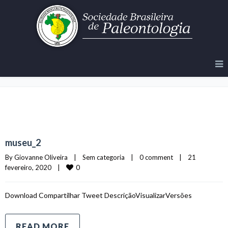
Blog
museu_2
By 
Giovanne Oliveira
|
Sem categoria    
|
0 comment
|
21 
0
fevereiro, 2020    
|
Download Compartilhar Tweet DescriçãoVisualizarVersões
READ MORE