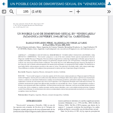
UN POSIBLE CASO DE DIMORFISMO SEXUAL EN “VENERICARDIA” PATAGONICA (SOWERBY, 1846) (BIVALVIA: CARDITIDAE)